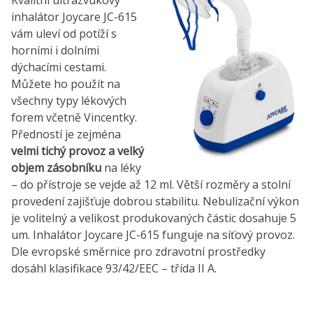
Kvalitní ultrazvukový
inhalátor
Joycare JC-615
vám uleví od potíží s
horními i dolními
dýchacími cestami.
Můžete ho použít na
všechny typy lékových
forem včetně Vincentky.
Předností je zejména
velmi tichý provoz a velký
objem zásobníku
na léky
– do přístroje se vejde až 12 ml. Větší rozměry a stolní
provedení zajišťuje dobrou stabilitu. Nebulizační výkon
je volitelný a velikost produkovaných částic dosahuje 5
um. Inhalátor Joycare JC-615 funguje na síťový provoz.
Dle evropské směrnice pro zdravotní prostředky
dosáhl klasifikace 93/42/EEC – třída II A.