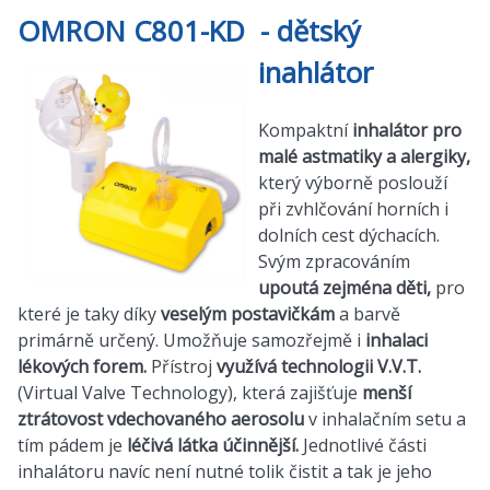
OMRON C801-KD - dětský
inahlátor
Kompaktní
inhalátor
pro
malé astmatiky a alergiky,
který výborně poslouží
při zvhlčování horních i
dolních cest dýchacích.
Svým zpracováním
upoutá zejména děti,
pro
které je taky díky
veselým postavičkám
a barvě
primárně určený. Umožňuje samozřejmě i
inhalaci
lékových forem.
Přístroj
využívá technologii V.V.T.
(Virtual Valve Technology), která zajišťuje
menší
ztrátovost vdechovaného aerosolu
v inhalačním setu a
tím pádem je
léčivá látka účinnější.
Jednotlivé části
inhalátoru navíc není nutné tolik čistit a tak je jeho