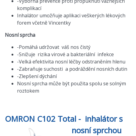
-Výborná prevence proti propuknutí vážnějších
komplikací
Inhalátor umožňuje aplikaci veškerých lékových
forem včetně Vincentky
Nosní sprcha
-Pomáhá udržovat váš nos čistý
-Snižuje rizika virové a bakteriální infekce
-Velká efektivita nosní léčby odstraněním hlenu
-Zabraňuje suchosti a podráždění nosních dutin
-Zlepšení dýchání
Nosní sprcha může být použita spolu se solným
roztokem
OMRON C102 Total - inhalátor s
nosní sprchou