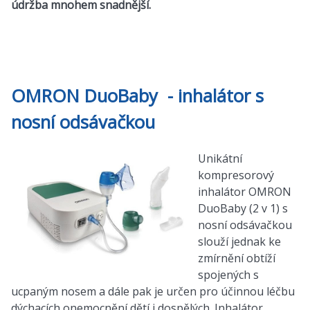
údržba mnohem snadnější.
OMRON DuoBaby - inhalátor s
nosní odsávačkou
Unikátní
kompresorový
inhalátor OMRON
DuoBaby (2 v 1) s
nosní odsávačkou
slouží jednak ke
zmírnění obtíží
spojených s
ucpaným nosem a dále pak je určen pro účinnou léčbu
dýchacích onemocnění dětí i dospělých. Inhalátor