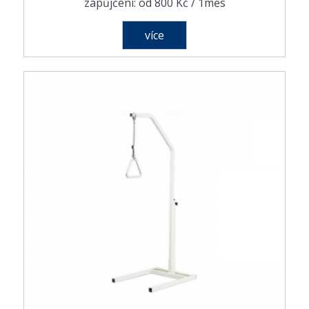
zapůjčení: od 800 Kč / 1měs
více