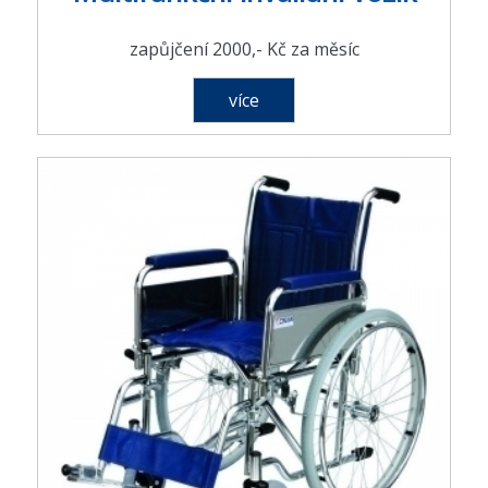
zapůjčení 2000,- Kč za měsíc
více